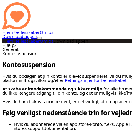
Hjem
Fællesskaber
Om os
Download appen
Hjem
Fællesskaber
Om os
Download appen
Hjælp
›
General
›
Kontosuspension
Kontosuspension
Hvis du opdager, at din konto er blevet suspenderet, vil du mul
platforms Brugsvilkår og/eller
Retningslinjer for fællesskabet
.
At skabe et imødekommende og sikkert miljø
for alle bruger
du ikke længere adgang til din konto, og det er muligvis ikke mu
Hvis du har et aktivt abonnement, er det vigtigt, at du opsiger d
Følg venligst nedenstående trin for vejled
Hvis du abonnerede via en app store-konto, f.eks. Apple I
stores supportdokumentation.