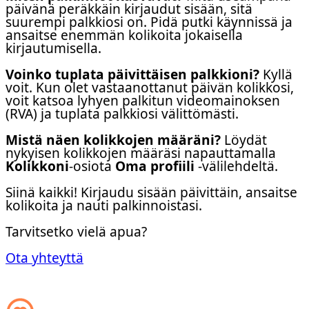
päivänä peräkkäin kirjaudut sisään, sitä
suurempi palkkiosi on. Pidä putki käynnissä ja
ansaitse enemmän kolikoita jokaisella
kirjautumisella.
Voinko tuplata päivittäisen palkkioni?
Kyllä
voit. Kun olet vastaanottanut päivän kolikkosi,
voit katsoa lyhyen palkitun videomainoksen
(RVA) ja tuplata palkkiosi välittömästi.
Mistä näen kolikkojen määräni?
Löydät
nykyisen kolikkojen määräsi napauttamalla
Kolikkoni
-osiota
Oma profiili
-välilehdeltä.
Siinä kaikki! Kirjaudu sisään päivittäin, ansaitse
kolikoita ja nauti palkinnoistasi.
Tarvitsetko vielä apua?
Ota yhteyttä