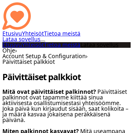
Etusivu
Yhteisöt
Tietoa meistä
Lataa sovellus
Etusivu
Yhteisöt
Tietoa meistä
Lataa sovellus
Ohje
›
Account Setup & Configuration
›
Päivittäiset palkkiot
Päivittäiset palkkiot
Mitä ovat päivittäiset palkinnot?
Päivittäiset
palkinnot ovat tapamme kiittää sinua
aktiivisesta osallistumisestasi yhteisöömme.
Joka päivä kun kirjaudut sisään, saat kolikoita –
ja määrä kasvaa jokaisena peräkkäisenä
päivänä.
Miten palkinnot kasvavat?
Mitä useampana