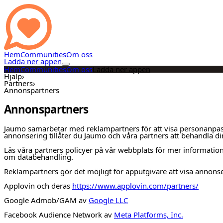
Hem
Communities
Om oss
Ladda ner appen
Hem
Communities
Om oss
Ladda ner appen
Hjälp
›
Partners
›
Annonspartners
Annonspartners
Jaumo samarbetar med reklampartners för att visa personanpass
annonsering tillåter du Jaumo och våra partners att behandla din
Läs våra partners policyer på vår webbplats för mer information 
om databehandling.
Reklampartners gör det möjligt för apputgivare att visa annons
Applovin och deras
https://www.applovin.com/partners/
Google Admob/GAM av
Google LLC
Facebook Audience Network av
Meta Platforms, Inc.