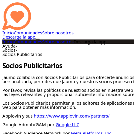
Inicio
Comunidades
Sobre nosotros
Descarga la app
Inicio
Comunidades
Sobre nosotros
Descarga la app
Ayuda
›
Socios
›
Socios Publicitarios
Socios Publicitarios
Jaumo colabora con Socios Publicitarios para ofrecerte anuncios
personalizada, permites que Jaumo y nuestros socios procesen t
Por favor, revisa las políticas de nuestros socios en nuestra w
las leyes relevantes y proporcionar suficiente información sobr
Los Socios Publicitarios permiten a los editores de aplicaciones
web para obtener más información.
Applovin y sus
https://www.applovin.com/partners/
Google Admob/GAM por
Google LLC
Facebook Audience Network por
Meta Platforms, Inc.