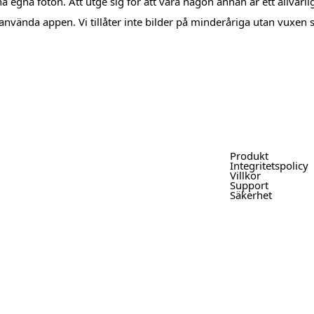
a egna foton. Att utge sig för att vara någon annan är ett allvarli
 använda appen. Vi tillåter inte bilder på minderåriga utan vuxen
Produkt
Integritetspolicy
Villkor
Support
Säkerhet