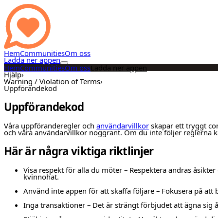
Hem
Communities
Om oss
Ladda ner appen
Hem
Communities
Om oss
Ladda ner appen
Hjälp
›
Warning / Violation of Terms
›
Uppförandekod
Uppförandekod
Våra uppföranderegler och
användarvillkor
skapar ett tryggt co
och våra användarvillkor noggrant. Om du inte följer reglerna ka
Här är några viktiga riktlinjer
Visa respekt för alla du möter – Respektera andras åsikter
kvinnohat.
Använd inte appen för att skaffa följare – Fokusera på att b
Inga transaktioner – Det är strängt förbjudet att ägna sig å