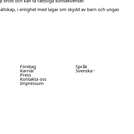
gt brott och kan få rättsliga konsekvenser.
 sällskap, i enlighet med lagar om skydd av barn och ungas
Företag
Språk
Karriär
Svenska
Press
Kontakta oss
Impressum