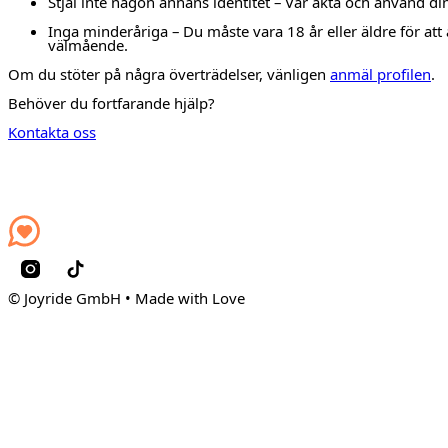
Stjäl inte någon annans identitet – Var äkta och använd din
Inga minderåriga – Du måste vara 18 år eller äldre för att
välmående.
Om du stöter på några överträdelser, vänligen
anmäl profilen
.
Behöver du fortfarande hjälp?
Kontakta oss
© Joyride GmbH • Made with Love