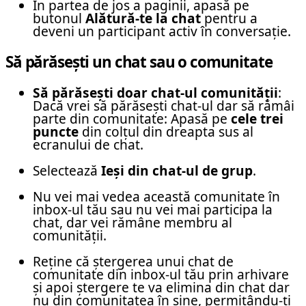
În partea de jos a paginii, apasă pe
butonul
Alătură-te la chat
pentru a
deveni un participant activ în conversație.
Să părăsești un chat sau o comunitate
Să părăsești doar chat-ul comunității
:
Dacă vrei să părăsești chat-ul dar să rămâi
parte din comunitate: Apasă pe
cele trei
puncte
din colțul din dreapta sus al
ecranului de chat.
Selectează
Ieși din chat-ul de grup
.
Nu vei mai vedea această comunitate în
inbox-ul tău sau nu vei mai participa la
chat, dar vei rămâne membru al
comunității.
Reține că ștergerea unui chat de
comunitate din inbox-ul tău prin arhivare
și apoi ștergere te va elimina din chat dar
nu din comunitatea în sine, permițându-ți