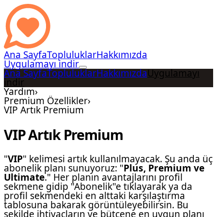
Ana Sayfa
Topluluklar
Hakkımızda
Uygulamayı indir
Ana Sayfa
Topluluklar
Hakkımızda
Uygulamayı
indir
Yardım
›
Premium Özellikler
›
VIP Artık Premium
VIP Artık Premium
"
VIP
" kelimesi artık kullanılmayacak. Şu anda üç
abonelik planı sunuyoruz: "
Plus, Premium ve
Ultimate
." Her planın avantajlarını profil
sekmene gidip "Abonelik"e tıklayarak ya da
profil sekmendeki en alttaki karşılaştırma
tablosuna bakarak görüntüleyebilirsin. Bu
şekilde ihtiyaçların ve bütçene en uygun planı