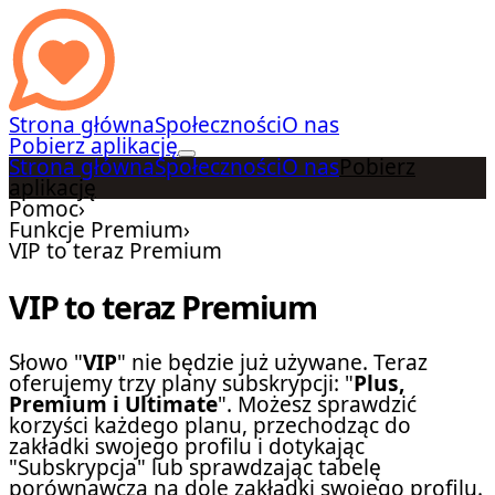
Strona główna
Społeczności
O nas
Pobierz aplikację
Strona główna
Społeczności
O nas
Pobierz
aplikację
Pomoc
›
Funkcje Premium
›
VIP to teraz Premium
VIP to teraz Premium
Słowo "
VIP
" nie będzie już używane. Teraz
oferujemy trzy plany subskrypcji: "
Plus,
Premium i Ultimate
". Możesz sprawdzić
korzyści każdego planu, przechodząc do
zakładki swojego profilu i dotykając
"Subskrypcja" lub sprawdzając tabelę
porównawczą na dole zakładki swojego profilu.