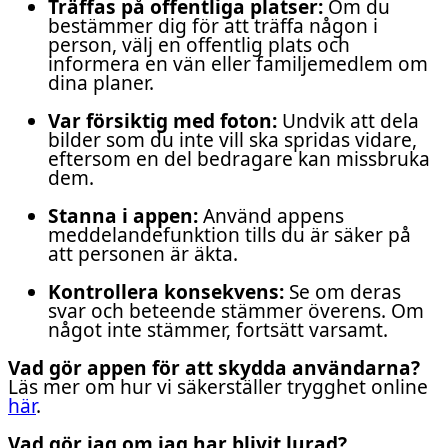
Träffas på offentliga platser:
Om du
bestämmer dig för att träffa någon i
person, välj en offentlig plats och
informera en vän eller familjemedlem om
dina planer.
Var försiktig med foton:
Undvik att dela
bilder som du inte vill ska spridas vidare,
eftersom en del bedragare kan missbruka
dem.
Stanna i appen:
Använd appens
meddelandefunktion tills du är säker på
att personen är äkta.
Kontrollera konsekvens:
Se om deras
svar och beteende stämmer överens. Om
något inte stämmer, fortsätt varsamt.
Vad gör appen för att skydda användarna?
Läs mer om hur vi säkerställer trygghet online
här
.
Vad gör jag om jag har blivit lurad?