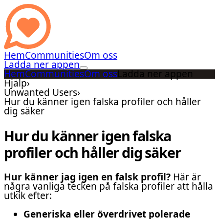
Hem
Communities
Om oss
Ladda ner appen
Hem
Communities
Om oss
Ladda ner appen
Hjälp
›
Unwanted Users
›
Hur du känner igen falska profiler och håller
dig säker
Hur du känner igen falska
profiler och håller dig säker
Hur känner jag igen en falsk profil?
Här är
några vanliga tecken på falska profiler att hålla
utkik efter:
Generiska eller överdrivet polerade