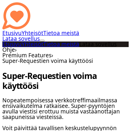
Etusivu
Yhteisöt
Tietoa meistä
Lataa sovellus
Etusivu
Yhteisöt
Tietoa meistä
Lataa sovellus
Ohje
›
Premium Features
›
Super-Requestien voima käyttöösi
Super-Requestien voima
käyttöösi
Nopeatempoisessa verkkotreffimaailmassa
ensivaikutelma ratkaisee. Super-pyyntöjen
avulla viestisi erottuu muista vastaanottajan
saapuneissa viesteissä.
Voit päivittää tavallisen keskustelupyynnön