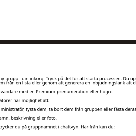
 ny grupp i din inkorg. Tryck på det för att starta processen. Du 
 från en lista eller genom att generera en inbjudningslänk att d
r användare med en Premium-prenumeration eller högre.
törer har möjlighet att:
ministratör, tysta dem, ta bort dem från gruppen eller fästa der
mn, beskrivning eller foto.
 trycker du på gruppnamnet i chattvyn. Härifrån kan du: