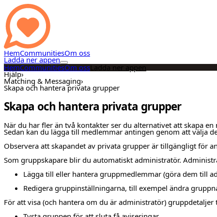
Hem
Communities
Om oss
Ladda ner appen
Hem
Communities
Om oss
Ladda ner appen
Hjälp
›
Matching & Messaging
›
Skapa och hantera privata grupper
Skapa och hantera privata grupper
När du har fler än två kontakter ser du alternativet att skapa en
Sedan kan du lägga till medlemmar antingen genom att välja dem
Observera att skapandet av privata grupper är tillgängligt fö
Som gruppskapare blir du automatiskt administratör. Administra
Lägga till eller hantera gruppmedlemmar (göra dem till ad
Redigera gruppinställningarna, till exempel ändra gruppna
För att visa (och hantera om du är administratör) gruppdetaljer
Tysta gruppen för att sluta få aviseringar.