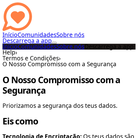
Início
Comunidades
Sobre nós
Descarrega a app
Início
Comunidades
Sobre nós
Descarrega a app
Help
›
Termos e Condições
›
O Nosso Compromisso com a Segurança
O Nosso Compromisso com a
Segurança
Priorizamos a segurança dos teus dados.
Eis como
Tecnologia de Encriptação:
Os teus dados são