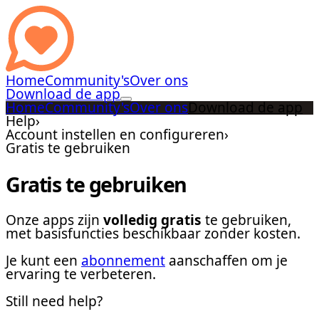
Home
Community's
Over ons
Download de app
Home
Community's
Over ons
Download de app
Help
›
Account instellen en configureren
›
Gratis te gebruiken
Gratis te gebruiken
Onze apps zijn
volledig gratis
te gebruiken,
met basisfuncties beschikbaar zonder kosten.
Je kunt een
abonnement
aanschaffen om je
ervaring te verbeteren.
Still need help?