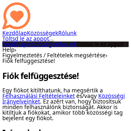
Kezdőlap
Közösségek
Rólunk
Töltsd le az appot
Kezdőlap
Közösségek
Rólunk
Töltsd le az appot
Help
›
Figyelmeztetés / Feltételek megsértése
›
Fiók felfüggesztése!
Fiók felfüggesztése!
Egy fiókot kitilthatunk, ha megsértik a
Felhasználási Feltételeinket
és/vagy
Közösségi
Irányelveinket
. Ez azért van, hogy biztosítsuk
minden felhasználónk biztonságát. Akkor is
kitiltjuk a fiókokat, amikor több közösségi tag
bejelent egy fiókot.